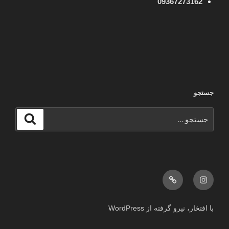
09367273162
جستجو
جستجو
جستجو
برای
اینستاگرام
ایمیل
با افتخار، نیرو گرفته از WordPress