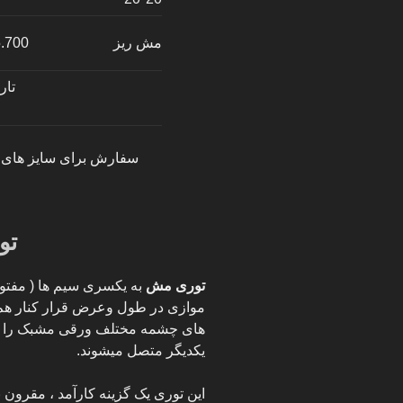
مش ریز
.700
تاریخ:29
سفارش برای سایز های 25×25 و 30×30 پذیرفته می شود.
تو
توری مش
به یکسری سیم ها ( مفتول
موازی در طول وعرض قرار کنار هم و 
های چشمه مختلف ورقی مشبک را بو
یکدیگر متصل میشوند.
این توری یک گزینه کارآمد ، مقرون 