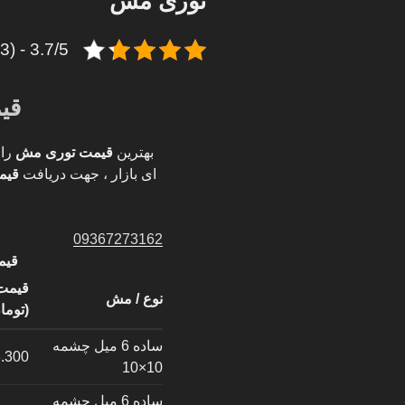
توری مش
3.7/5 - (3 امتیاز)
قی
بهترین
قیمت توری مش
را 
ای بازار ، جهت دریافت
قیم
09367273162
قیم
قیمت
نوع / مش
(توما
ساده 6 میل چشمه
.300
10×10
ساده 6 میل چشمه