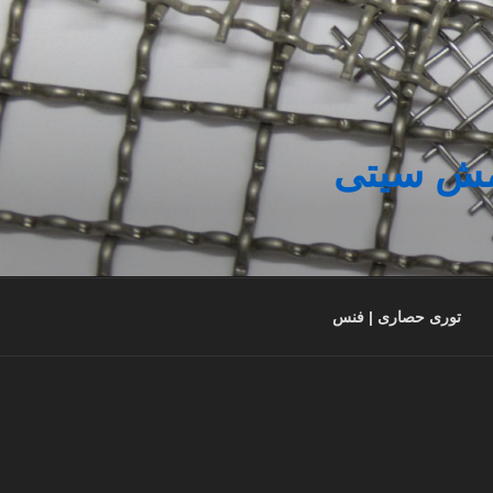
 مش سیتی
توری حصاری | فنس