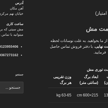
آدرس
آهن مکان
خیابان نهم مرکزی پل
ساعت کاری
مت مش
مش سیتی که برگر
میتوانید با تماس ب
از ما بخواهید. به علت نوسانات لحظه
ت نهایی
، با دفتر فروش تماس حاصل
9123955406
فرمایید.
9367273162
ت توری مش
جستجو
ابعاد برگ
وزن تقریبی
ن)
(سانتی متر)
هر برگ
جستجو
برای
63-65 kg
215×600 cm
13