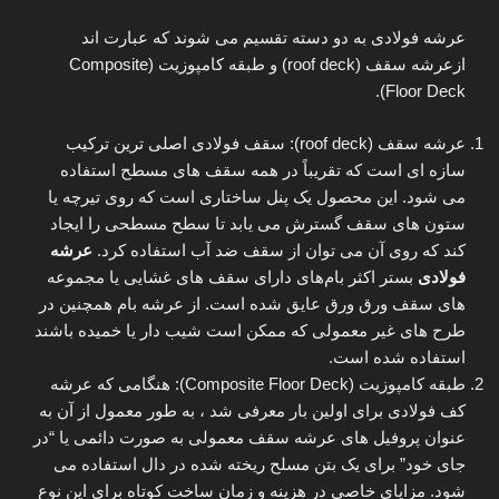
عرشه فولادی به دو دسته تقسیم می شوند که عبارت اند
ازعرشه سقف (roof deck) و طبقه کامپوزیت (Composite
Floor Deck).
عرشه سقف (roof deck): سقف فولادی اصلی ترین ترکیب
سازه ای است که تقریباً در همه سقف های مسطح استفاده
می شود. این محصول یک پنل ساختاری است که روی تیرچه یا
ستون های سقف گسترش می یابد تا سطح مسطحی را ایجاد
کند که روی آن می توان از سقف ضد آب استفاده کرد.
عرشه
فولادی
بستر اکثر بام‌های دارای سقف های غشایی یا مجموعه
های سقف ورق ورق عایق شده است. از عرشه بام همچنین در
طرح های غیر معمولی که ممکن است شیب دار یا خمیده باشند
استفاده شده است.
طبقه کامپوزیت (Composite Floor Deck): هنگامی که عرشه
کف فولادی برای اولین بار معرفی شد ، به طور معمول از آن به
عنوان پروفیل های عرشه سقف معمولی به صورت دائمی یا “در
جای خود” برای یک بتن مسلح ریخته شده در دال استفاده می
شود. مزایای خاصی در هزینه و زمان ساخت کوتاه برای این نوع